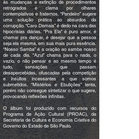
às mudanças e extinção de procedimentos
retrógrados e clama por olhares
contemplativos e fraternos. “Pandeiro” sugere
uma solução prática ao absurdos da
corrupção. “Caro Demais” é dedo na cara das
hipocrisias diárias. “Pra Ela” é puro amor, é
chamar pra dançar, é desejar que a pessoa
seja ela mesma, em sua mais pura essência.
“Nosso Samba” é a oração ao samba nosso
de cada dia. “Azul” chama para o nada, o
vazio, o não pensar e ao mesmo tempo é
tudo, sensações que passam
desapercebidas, ofuscadas pela competição
e insultos incessantes a que somos
submetidos. “Mistérios e Ebulições” tenta,
porém não consegue sintetizar o que sugere,
provocando reflexões infinitas.
O álbum foi produzido com recursos do
Programa de Ação Cultural (PROAC), da
Secretaria de Cultura e Economia Criativa do
Governo do Estado de São Paulo.