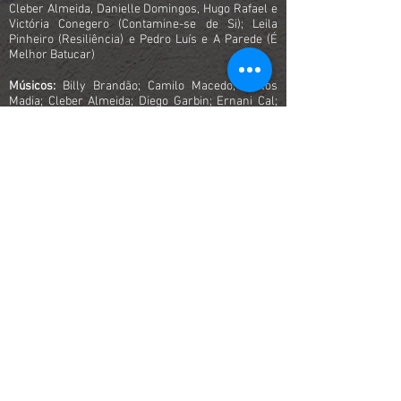
Cleber Almeida, Danielle Domingos, Hugo Rafael e
Victória Conegero (Contamine-se de Si); Leila
Pinheiro (Resiliência) e Pedro Luís e A Parede (É
Melhor Batucar)
Músicos:
Billy Brandão; Camilo Macedo; Carlos
Madia; Cleber Almeida; Diego Garbin; Ernani Cal;
Igor Araújo; João Paulo Amaral; Luiz Anthony;
Márcio Corrêa; Rodrigo Campello; Sidon Silva
Mixagem e masterização:
Fabiano França
Design da capa:
Boho Marketing
Foto da capa:
Juca Mencacci
Produção executiva:
Madia Produções