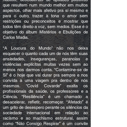
que resultem num mundo melhor em muitos
aspectos, olhar mais afetivo pra si mesmo e
para o outro, trazer à tona o amor sem
restrições ou preconceitos e mostrar que
todos têm direito a voz, sem medos. Esse é o
objetivo do álbum Mistérios e Ebulições de
Carlos Madia.
“A Loucura do Mundo” não nos deixa
esquecer o quanto cada um de nós têm suas
ansiedades, inseguranças, paranoias e
violências explícitas muitas vezes sem ao
menos nos darmos conta. “Contamine-se de
Si” é o hoje que vai durar pra sempre e nos
convida à uma viagem pra dentro de nós
mesmos. “Covid Covarde” exalta os
profissionais da saúde, os professores e a
Ciência. “Resiliência” é um chamado a
desacelerar, refletir, recomeçar. “Afetado” é
um grito de desespero perante os silêncios da
sociedade internacional em relação ao
racismo e ao machismo estrutural, assim
como “Não Consigo Respirar” é um convite