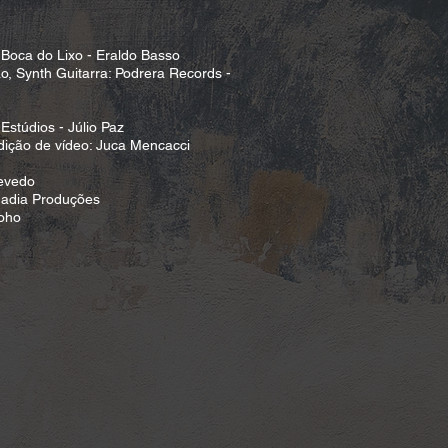
 Boca do Lixo - Eraldo Basso
, Synth Guitarra: Podrera Records -
stúdios - Júlio Paz
dição de vídeo: Juca Mencacci
evedo
Madia Produções
Boho