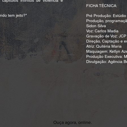
capítulos infinitos de violência e
FICHA TÉCNICA:
ndo tem jeito?"
Pré Produção: Estúdio
Produção, programação
Sidon Silva
Voz: Carlos Madia
Gravação de Voz: JCP E
Direção, Captação e e
Atriz: Quitéria Maria
Maquiagem: Ketlyn Az
Produção Executiva: 
Divulgação: Agência 
Ouça agora, online.