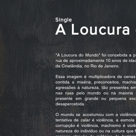
Single
A Loucura
"A Loucura do Mundo" foi concebida a 
rua de aproximadamente 10 anos de ida
da Cinelândia, no Rio de Janeiro.
Essa imagem é multiplicadora de cenas c
contida a miséria, preconceitos, machi
agressões à natureza, tão presentes em
nas ruas pelo mundo ou na maioria da
presente em grande ou pequena esc
desapercebida.
O mundo se acostumou com a violência. A
tentativa de calar é violência, a esmola 
corrupção é violência, machismo é violê
natureza do indivíduo ou na cultura que 